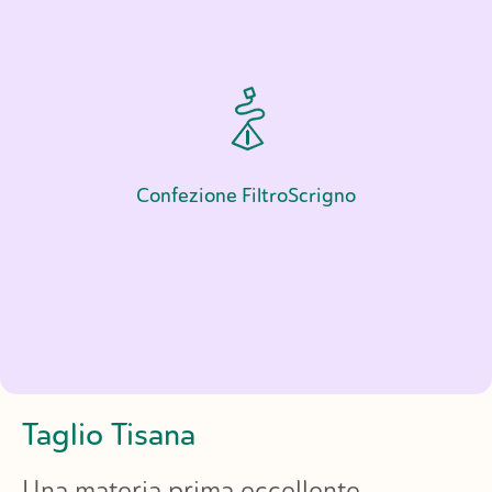
Confezione FiltroScrigno
Taglio
Tisana
Una
materia
prima
eccellente.