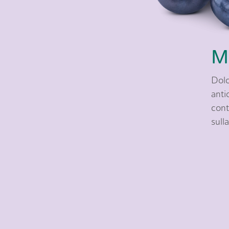
Mi
Dolc
antio
cont
sull