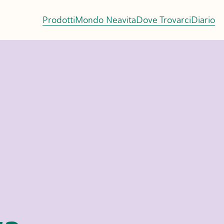
Prodotti
Mondo Neavita
Dove Trovarci
Diario