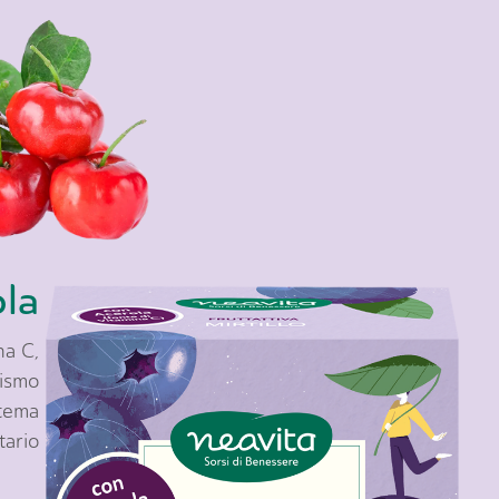
la
na C,
nismo
stema
tario