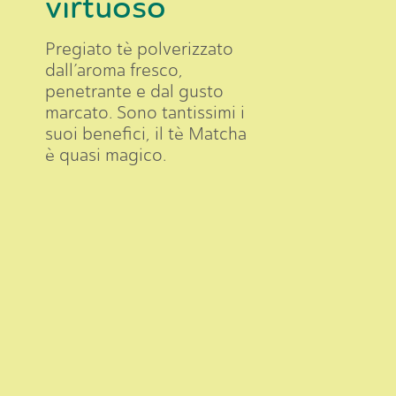
virtuoso
Pregiato
tè
polverizzato
dall’aroma
fresco,
penetrante
e
dal
gusto
marcato.
Sono
tantissimi
i
suoi
benefici,
il
tè
Matcha
è
quasi
magico.