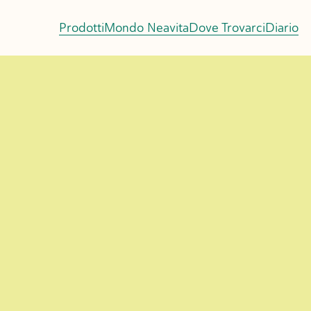
Prodotti
Mondo Neavita
Dove Trovarci
Diario