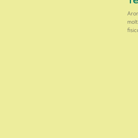
Arom
molt
fisi