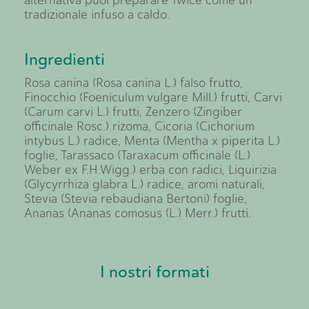
alternativa puoi preparare Twice come un
tradizionale infuso a caldo.
Ingredienti
Rosa canina (Rosa canina L.) falso frutto,
Finocchio (Foeniculum vulgare Mill.) frutti, Carvi
(Carum carvi L.) frutti, Zenzero (Zingiber
officinale Rosc.) rizoma, Cicoria (Cichorium
intybus L.) radice, Menta (Mentha x piperita L.)
foglie, Tarassaco (Taraxacum officinale (L.)
Weber ex F.H.Wigg.) erba con radici, Liquirizia
(Glycyrrhiza glabra L.) radice, aromi naturali,
Stevia (Stevia rebaudiana Bertoni) foglie,
Ananas (Ananas comosus (L.) Merr.) frutti.
I nostri formati