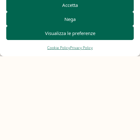
Accetta
Nega
Visualizza le preferenze
Cookie Policy
Privacy Policy
Lime e Sambuco
Infuso a freddo fresco e rivitalizzante
Scopri di più